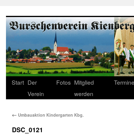
Start
Der
Fotos
Mitglied
Termin
Verein
werden
←
Umbauaktion Kindergarten Kbg.
DSC_0121