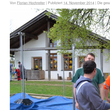
Von
Florian Hochreiter
|
Publiziert
14. November 2014
|
Die ges