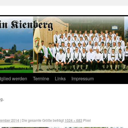
tglied werden
Termine
Links
Impressum
g.
vember 2014
|
Die gesamte Größe beträgt
1024 × 683
Pixel