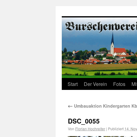
Start
Der Verein
Fotos
Mi
←
Umbauaktion Kindergarten Kb
DSC_0055
Von
Florian Hochreiter
|
Publiziert
14. No