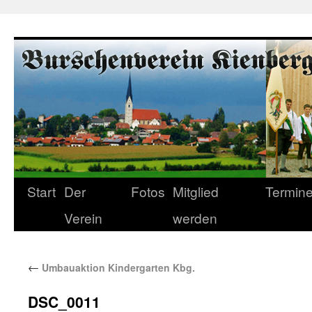
Start
Der
Fotos
Mitglied
Termin
Verein
werden
←
Umbauaktion Kindergarten Kbg.
DSC_0011