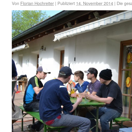
Von
Florian Hochreiter
|
Publiziert
14. November 2014
|
Die ges